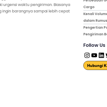
Perbedaan Ge
i urgensi waktu pengiriman. Biasanya
Cargo
g ingin barangnya sampai lebih cepat
Kenali Volum
dalam Rumus
Pengertian Pa
Pengiriman 
Follow Us
Hubungi K