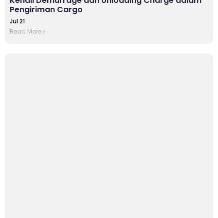
Kenali Demurrage dan Unloading Charge dalam
Pengiriman Cargo
Jul 21
Read More »