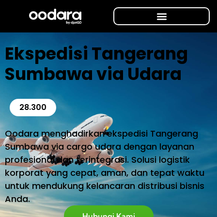
Ekspedisi Tangerang
Sumbawa via Udara
28.300
Oodara menghadirkan ekspedisi Tangerang
Sumbawa via cargo udara dengan layanan
profesional dan terintegrasi. Solusi logistik
korporat yang cepat, aman, dan tepat waktu
untuk mendukung kelancaran distribusi bisnis
Anda.
Hubungi Kami