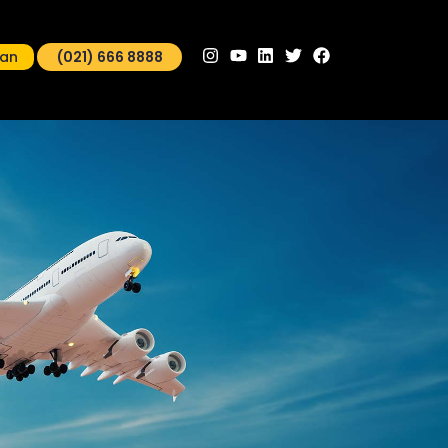
man
(021) 666 8888