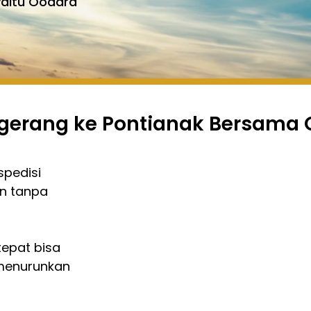
yaitu Oodara
angerang ke Pontianak Bersama
pedisi
n tanpa
epat bisa
 menurunkan