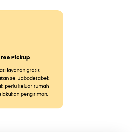
Free Pickup
ti layanan gratis
tan se-Jabodetabek.
ak perlu keluar rumah
elakukan pengiriman.