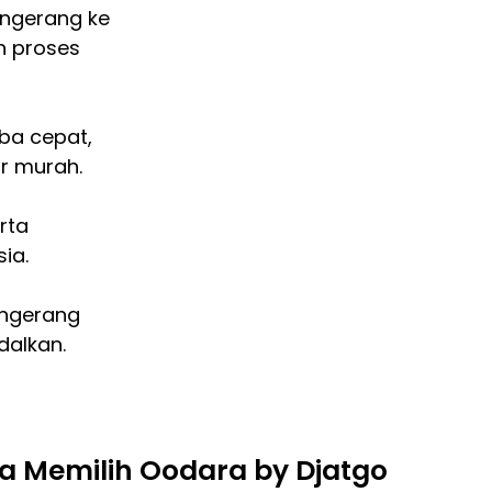
ngerang ke
n proses
iba cepat,
r murah.
erta
ia.
angerang
dalkan.
 Memilih Oodara by Djatgo