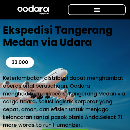
Ekspedisi Tangerang
Medan via Udara
33.000
Keterlambatan distribusi dapat menghambat
operasional perusahaan. Oodara
menghadirkan ekspedisi Tangerang Medan via
cargo udara, solusi logistik korporat yang
cepat, aman, dan efisien untuk menjaga
kelancaran rantai pasok bisnis Anda.Select 71
more words to run Humanizer.