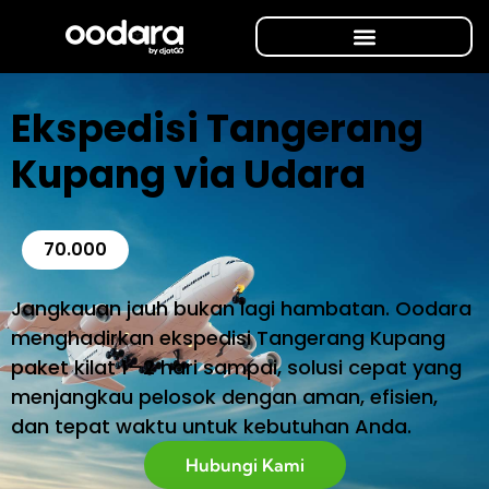
Ekspedisi Tangerang
Kupang via Udara
70.000
Jangkauan jauh bukan lagi hambatan. Oodara
menghadirkan ekspedisi Tangerang Kupang
paket kilat 1–2 hari sampai, solusi cepat yang
menjangkau pelosok dengan aman, efisien,
dan tepat waktu untuk kebutuhan Anda.
Hubungi Kami