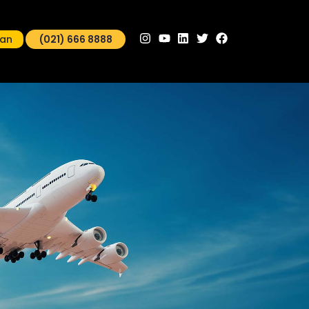
man
(021) 666 8888