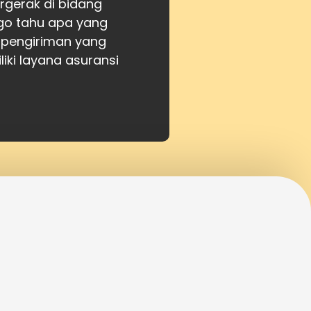
gerak di bidang
atgo tahu apa yang
 pengiriman yang
iki layana asuransi