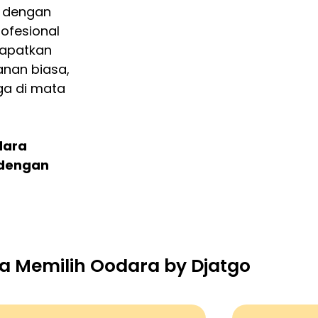
dengan
ofesional
apatkan
anan biasa,
aga di mata
dara
 dengan
 Memilih Oodara by Djatgo