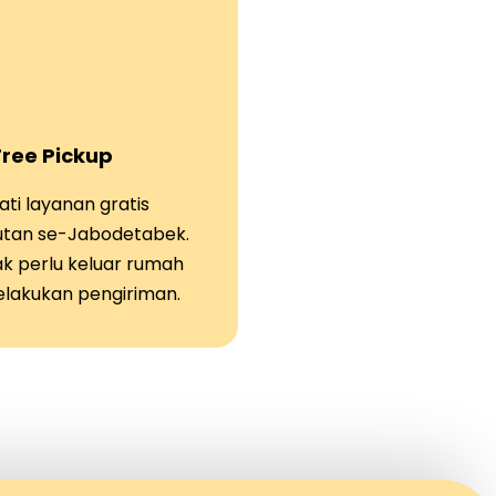
Free Pickup
ti layanan gratis
tan se-Jabodetabek.
ak perlu keluar rumah
elakukan pengiriman.