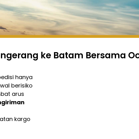
 Tangerang ke Batam Bersama O
pedisi hanya
wal berisiko
bat arus
ngiriman
atan kargo