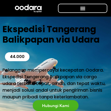
Ekspedisi Tangerang
Balikpapan via Udara
44.000
Pelanggan mempercayai kecepatan Oodara.
Ekspedisi Tangerang Balikpapan via cargo
udara terbukti cepat, aman, dan tepat waktu,
menjadi solusi andal untuk pengiriman bisnis
maupun pribadi tanpa keterlambatan.
Hubungi Kami