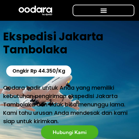
Ekspedisi Jakarta
Tambolaka
Ongkir Rp 44.350/Kg
Oodara hadir untuk Anda yang memiliki
kebutuhan pengiriman ekspedisi Jakarta
Tambolaka dan tidak bisa menunggu lama.
Kami tahu urusan Anda mendesak dan kami
siap untuk kirimkan.
Hubungi Kami