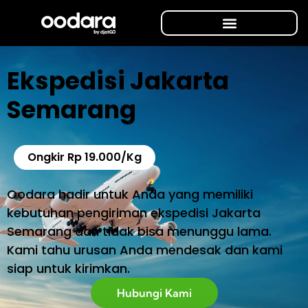
Ekspedisi Jakarta
Semarang
Ongkir Rp 19.000/Kg
Oodara hadir untuk Anda yang memiliki
kebutuhan pengiriman ekspedisi Jakarta
Semarang dan tidak bisa menunggu lama.
Kami tahu urusan Anda mendesak dan kami
siap untuk kirimkan.
Hubungi Kami