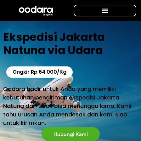
Ekspedisi Jakarta
Natuna via Udara
Ongkir Rp 64.000/Kg
Oodara hadir untuk Anda yang memiliki
kebutuhan pengiriman ekspedisi Jakarta
Natuna dan tidak bisa menunggu lama. Kami
tahu urusan Anda mendesak dan kami siap
untuk kirimkan.
Hubungi Kami