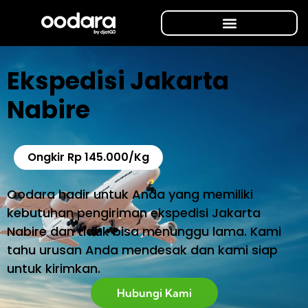
Ekspedisi Jakarta
Nabire
Ongkir Rp 145.000/Kg
Oodara hadir untuk Anda yang memiliki
kebutuhan pengiriman ekspedisi Jakarta
Nabire dan tidak bisa menunggu lama. Kami
tahu urusan Anda mendesak dan kami siap
untuk kirimkan.
Hubungi Kami