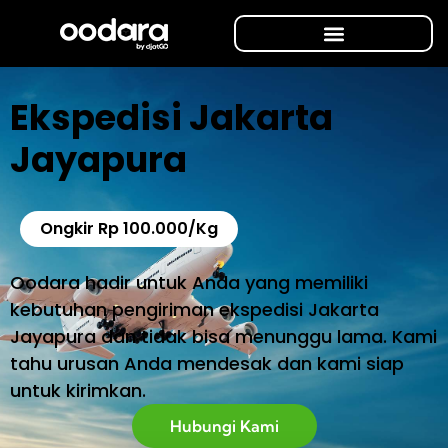
Ekspedisi Jakarta
Jayapura
Ongkir Rp 100.000/Kg
Oodara hadir untuk Anda yang memiliki
kebutuhan pengiriman ekspedisi Jakarta
Jayapura dan tidak bisa menunggu lama. Kami
tahu urusan Anda mendesak dan kami siap
untuk kirimkan.
Hubungi Kami