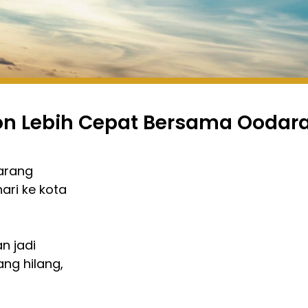
on Lebih Cepat Bersama Oodar
arang
ari ke kota
n jadi
ang hilang,