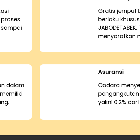
kasi
Gratis jemput 
 proses
berlaku khusus
n sampai
JABODETABEK. 
menyaratkan m
Asuransi
kan dalam
Oodara menyed
memiliki
pengangkutan
ang.
yakni 0.2% dari