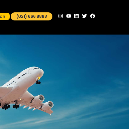
man
(021) 666 8888