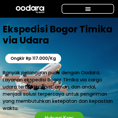
Ekspedisi Bogor Timika
via Udara
Ongkir Rp 117.000/Kg
Banyak pelanggan puas dengan Oodara.
Layanan ekspedisi Bogor Timika via cargo
udara terbukti cepat, aman, dan andal,
menjadi solusi terpercaya untuk pengiriman
yang membutuhkan ketepatan dan kepastian
waktu.
Hubungi Kami