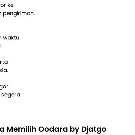
or ke
n pengiriman
n waktu
.
erta
ia.
gor
 segera.
 Memilih Oodara by Djatgo