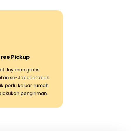
Free Pickup
ti layanan gratis
tan se-Jabodetabek.
ak perlu keluar rumah
elakukan pengiriman.