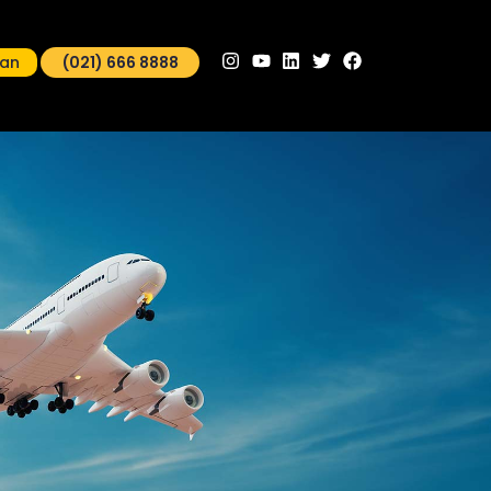
man
(021) 666 8888