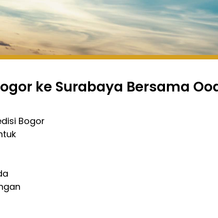
 Bogor ke Surabaya Bersama Oo
disi Bogor
ntuk
da
angan