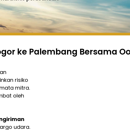
 Bogor ke Palembang Bersama O
tan
nkan risiko
 mata mitra.
mbat oleh
ngiriman
kargo udara.