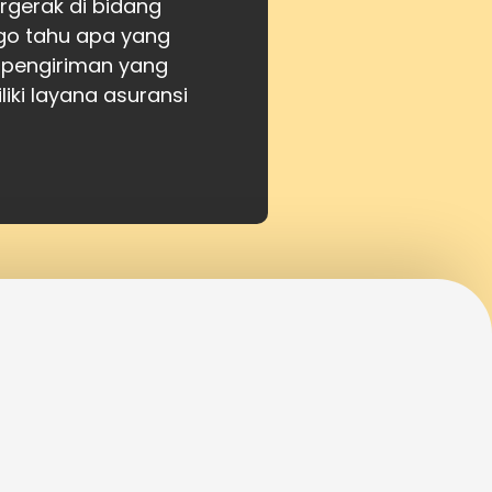
gerak di bidang
atgo tahu apa yang
 pengiriman yang
iki layana asuransi