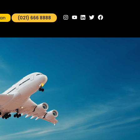
man
(021) 666 8888