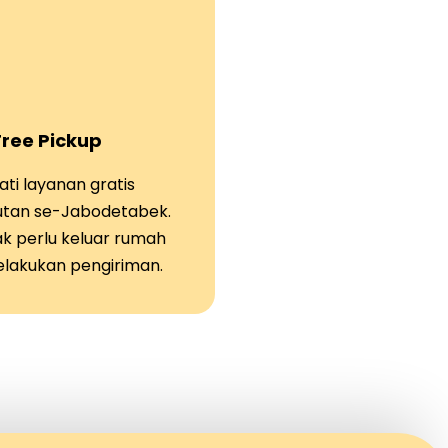
Free Pickup
ti layanan gratis
tan se-Jabodetabek.
ak perlu keluar rumah
elakukan pengiriman.