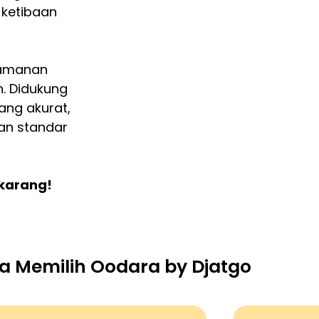
 ketibaan
eamanan
. Didukung
ang akurat,
an standar
ekarang!
 Memilih Oodara by Djatgo