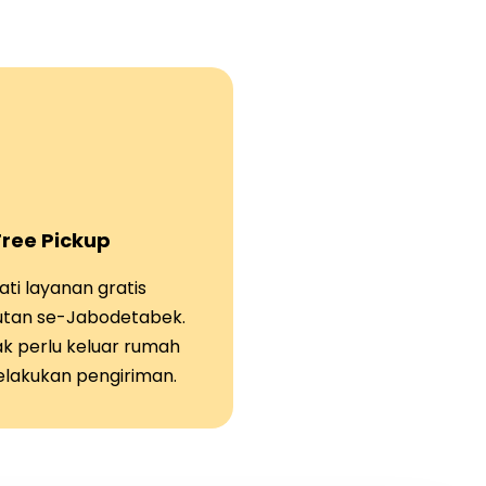
Free Pickup
ti layanan gratis
tan se-Jabodetabek.
ak perlu keluar rumah
elakukan pengiriman.