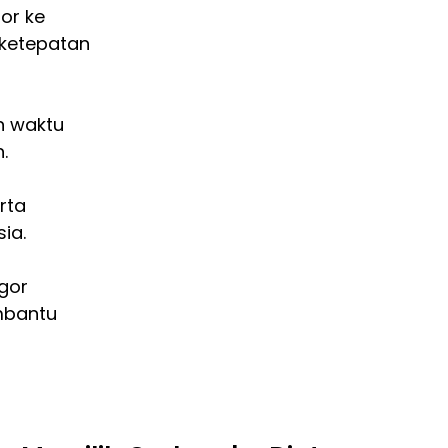
or ke
 ketepatan
n waktu
.
erta
ia.
gor
mbantu