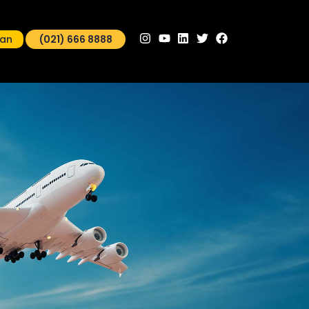
man
(021) 666 8888