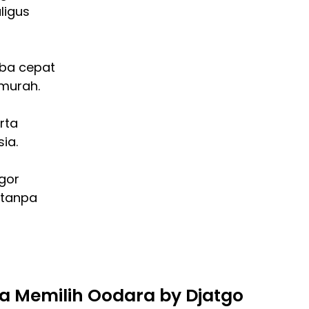
ligus
iba cepat
murah.
erta
ia.
gor
 tanpa
 Memilih Oodara by Djatgo