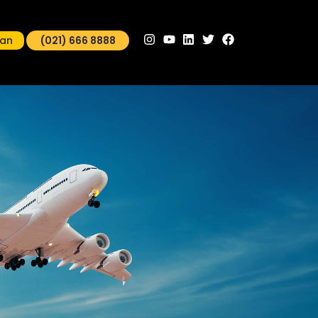
man
(021) 666 8888