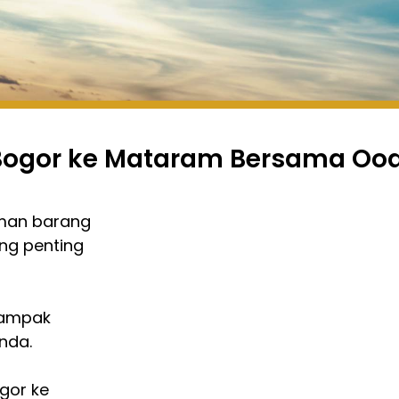
t Bogor ke Mataram Bersama Oo
iman barang
ng penting
dampak
nda.
gor ke