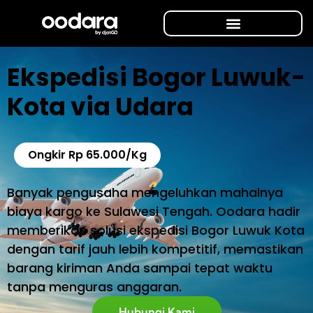
Ekspedisi Bogor Luwuk-
Kota via Udara
Ongkir Rp 65.000/Kg
Banyak pengusaha mengeluhkan mahalnya
biaya kargo ke Sulawesi Tengah. Oodara hadir
memberikan solusi ekspedisi Bogor Luwuk Kota
dengan tarif jauh lebih kompetitif, memastikan
barang kiriman Anda sampai tepat waktu
tanpa menguras anggaran.
Hubungi Kami