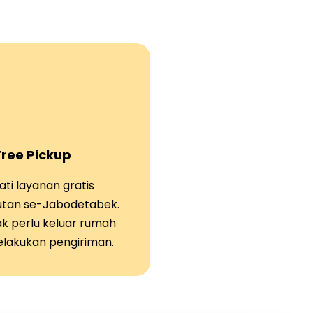
Free Pickup
ti layanan gratis
tan se-Jabodetabek.
ak perlu keluar rumah
elakukan pengiriman.