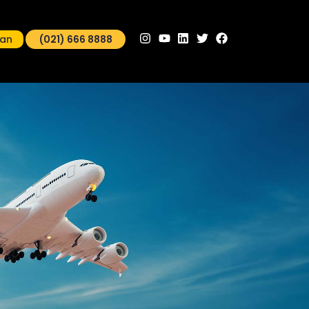
man
(021) 666 8888