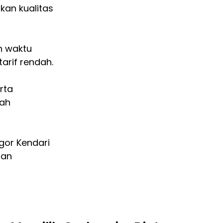
kan kualitas
n waktu
tarif rendah.
erta
yah
gor Kendari
han