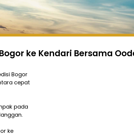
t Bogor ke Kendari Bersama Ood
disi Bogor
ntara cepat
ampak pada
langgan.
or ke