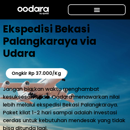
Ekspedisi Bekasi
Palangkaraya via
Udara
Ongkir Rp 37.000/Kg
Jangan biarkan waktu menghambat
kesuksesan Anda. Oodara menawarkan nilai
lebih melalui ekspedisi Bekasi Palangkaraya.
Paket kilat 1-2 hari sampai adalah investasi
cerdas untuk kebutuhan mendesak yang tidak
bisa ditunda lagi.