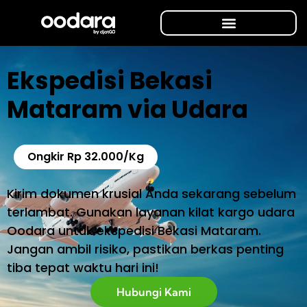
Ekspedisi Bekasi
Mataram via Udara
Ongkir Rp 32.000/Kg
Kirim dokumen krusial Anda sekarang sebelum
terlambat. Gunakan layanan kilat kargo udara
Oodara untuk ekspedisi Bekasi Mataram.
Jangan ambil risiko, pastikan berkas penting
tiba tepat waktu hari ini!
Hubungi Kami