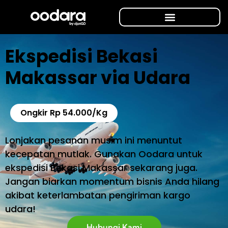
Ekspedisi Bekasi
Makassar via Udara
Ongkir Rp 54.000/Kg
Lonjakan pesanan musim ini menuntut
kecepatan mutlak. Gunakan Oodara untuk
ekspedisi Bekasi Makassar sekarang juga.
Jangan biarkan momentum bisnis Anda hilang
akibat keterlambatan pengiriman kargo
udara!
Hubungi Kami