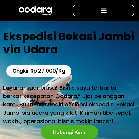
Ekspedisi Bekasi Jambi
via Udara
Ongkir Rp 27.000/Kg
Layanan luar biasa! Bisnis saya terbantu
berkat kecepatan Oodara,” ujar pelanggan
kami. Buktikan sendiri efisiensi ekspedisi Bekasi
Jambi via udara yang kilat. Kiriman tiba tepat
waktu, operasional bisnis makin lancar!
Hubungi Kami