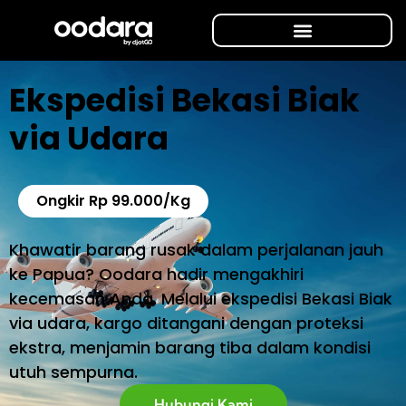
Ekspedisi Bekasi Biak
via Udara
Ongkir Rp 99.000/Kg
Khawatir barang rusak dalam perjalanan jauh
ke Papua? Oodara hadir mengakhiri
kecemasan Anda. Melalui ekspedisi Bekasi Biak
via udara, kargo ditangani dengan proteksi
ekstra, menjamin barang tiba dalam kondisi
utuh sempurna.
Hubungi Kami